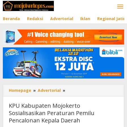
Lewati
ke
konten
Beranda
Redaksi
Advertorial
Iklan
Regional Jati
Homepage
»
Advertorial
»
KPU
Kabupaten
Mojokerto
KPU Kabupaten Mojokerto
Sosialisasikan
Sosialisasikan Peraturan Pemilu
Peraturan
Pencalonan Kepala Daerah
Pemilu
Pencalonan