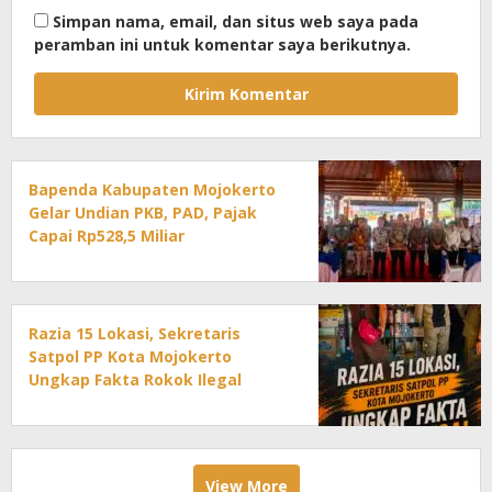
Simpan nama, email, dan situs web saya pada
peramban ini untuk komentar saya berikutnya.
Bapenda Kabupaten Mojokerto
Gelar Undian PKB, PAD, Pajak
Capai Rp528,5 Miliar
Razia 15 Lokasi, Sekretaris
Satpol PP Kota Mojokerto
Ungkap Fakta Rokok Ilegal
View More