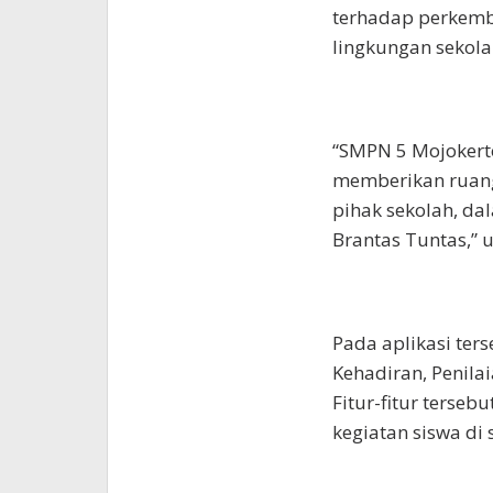
terhadap perkemb
lingkungan sekola
“SMPN 5 Mojokert
memberikan ruang,
pihak sekolah, da
Brantas Tuntas,” u
Pada aplikasi terse
Kehadiran, Penilai
Fitur-fitur tersebu
kegiatan siswa di