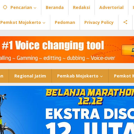
Pencarian
Beranda
Redaksi
Advertorial
Pemkot Mojokerto
Pedoman
Privacy Policy
an
Regional Jatim
Pemkab Mojokerto
Pemkot 