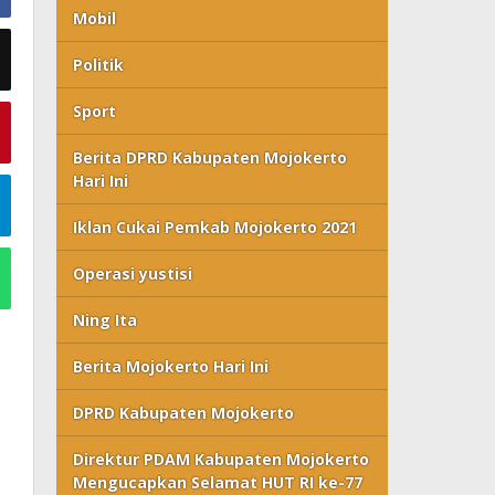
Mobil
Politik
Sport
Berita DPRD Kabupaten Mojokerto
Hari Ini
Iklan Cukai Pemkab Mojokerto 2021
Operasi yustisi
Ning Ita
Berita Mojokerto Hari Ini
DPRD Kabupaten Mojokerto
Direktur PDAM Kabupaten Mojokerto
Mengucapkan Selamat HUT RI ke-77