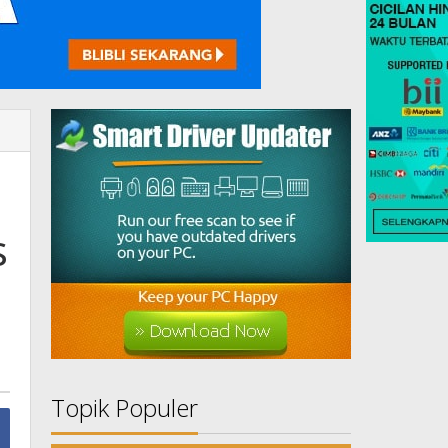
s
Topik Populer