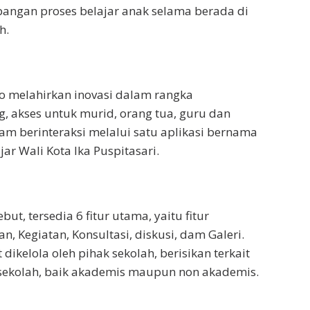
angan proses belajar anak selama berada di
h.
o melahirkan inovasi dalam rangka
 akses untuk murid, orang tua, guru dan
lam berinteraksi melalui satu aplikasi bernama
jar Wali Kota Ika Puspitasari.
but, tersedia 6 fitur utama, yaitu fitur
an, Kegiatan, Konsultasi, diskusi, dam Galeri.
t dikelola oleh pihak sekolah, berisikan terkait
 sekolah, baik akademis maupun non akademis.