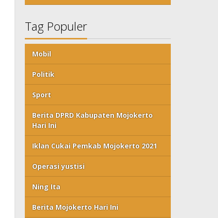
Tag Populer
Mobil
Politik
Sport
Berita DPRD Kabupaten Mojokerto
Hari Ini
Iklan Cukai Pemkab Mojokerto 2021
Operasi yustisi
Ning Ita
Berita Mojokerto Hari Ini