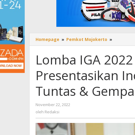
Homepage
»
Pemkot Mojokerto
»
Lomba
IGA
2022
Lomba IGA 2022
Pemkot
Mojokert
Presentasikan I
Presentas
Inovasi
Unggulan
Tuntas & Gempa
Brantas
Tuntas
&
November 22, 2022
oleh
Gempa
Redaksi
oleh
Redaksi
Genting