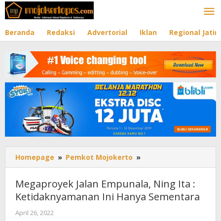
Lewati
ke
konten
Beranda
Redaksi
Advertorial
Iklan
Regional Jati
Homepage
»
Pemkot Mojokerto
»
Megaproyek
Jalan
Empunala,
Megaproyek Jalan Empunala, Ning Ita :
Ning
Ketidaknyamanan Ini Hanya Sementara
Ita
:
April 26, 2022
oleh
Ketidaknyamanan