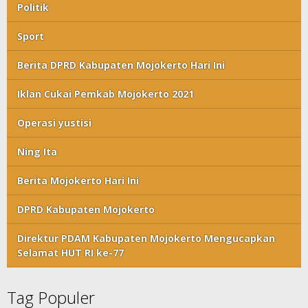
Politik
Sport
Berita DPRD Kabupaten Mojokerto Hari Ini
Iklan Cukai Pemkab Mojokerto 2021
Operasi yustisi
Ning Ita
Berita Mojokerto Hari Ini
DPRD Kabupaten Mojokerto
Direktur PDAM Kabupaten Mojokerto Mengucapkan
Selamat HUT RI ke-77
Tag Populer