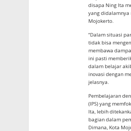
disapa Ning Ita m
yang didalamnya 
Mojokerto.
“Dalam situasi pan
tidak bisa mengeny
membawa dampak p
ini pasti member
dalam belajar aki
inovasi dengan me
jelasnya.
Pembelajaran den
(IPS) yang memfok
Ita, lebih diteka
bagian dalam pem
Dimana, Kota Moj