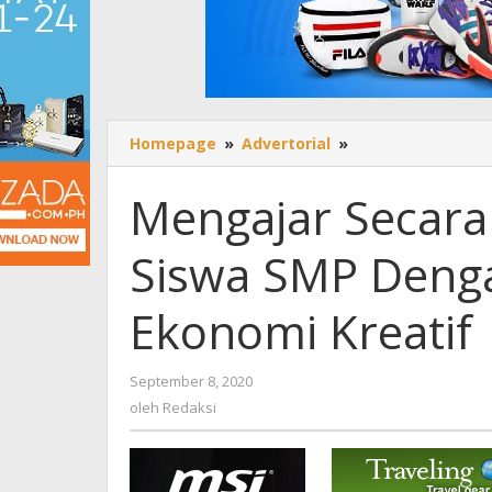
Homepage
»
Advertorial
»
Mengajar
Secara
Daring,
Mengajar Secara 
Ning
Ita
Siswa SMP Deng
Bekali
Siswa
SMP
Ekonomi Kreatif
Dengan
Pengetahuan
Ekonomi
September 8, 2020
oleh
Kreatif
Redaksi
oleh
Redaksi