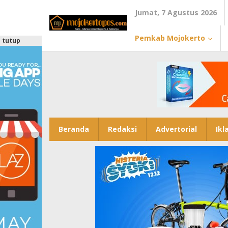
Lewati
Jumat, 7 Agustus 2026
ke
konten
Pemkab Mojokerto
tutup
Beranda
Redaksi
Advertorial
Ikl