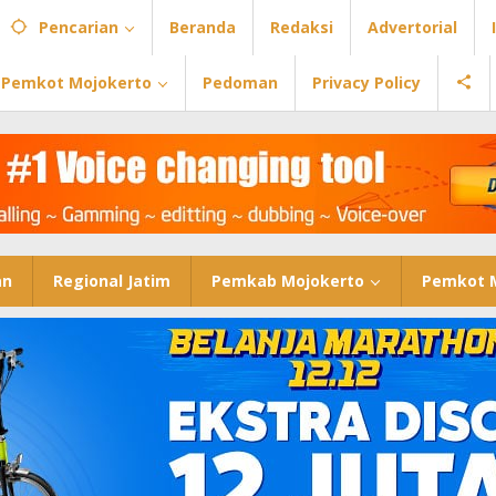
Pencarian
Beranda
Redaksi
Advertorial
Pemkot Mojokerto
Pedoman
Privacy Policy
an
Regional Jatim
Pemkab Mojokerto
Pemkot 