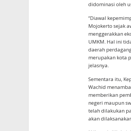
didominasi oleh 
“Diawal kepemimp
Mojokerto sejak 
menggerakkan eko
UMKM. Hal ini tid
daerah perdaganga
merupakan kota pe
jelasnya.
Sementara itu, Ke
Wachid menambahka
memberikan pembel
negeri maupun sw
telah dilakukan pa
akan dilaksanaka