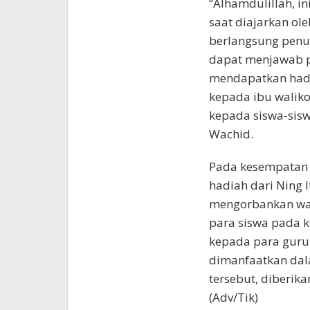
“Alhamdulillah, i
saat diajarkan ole
berlangsung penuh
dapat menjawab pe
mendapatkan hadi
kepada ibu waliko
kepada siswa-sisw
Wachid.
Pada kesempatan 
hadiah dari Ning 
mengorbankan wak
para siswa pada k
kepada para guru
dimanfaatkan dal
tersebut, diberik
(Adv/Tik)