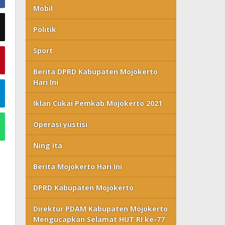
Mobil
Politik
Sport
Berita DPRD Kabupaten Mojokerto
Hari Ini
Iklan Cukai Pemkab Mojokerto 2021
Operasi yustisi
Ning Ita
Berita Mojokerto Hari Ini
DPRD Kabupaten Mojokerto
Direktur PDAM Kabupaten Mojokerto
Mengucapkan Selamat HUT RI ke-77