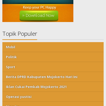
Topik Populer
Mobil
Politik
Sport
Berita DPRD Kabupaten Mojokerto Hari Ini
Iklan Cukai Pemkab Mojokerto 2021
Operasi yustisi