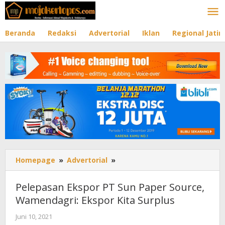
Lewati
ke
konten
Beranda
Redaksi
Advertorial
Iklan
Regional Jati
Homepage
»
Advertorial
»
Pelepasan
Ekspor
PT
Pelepasan Ekspor PT Sun Paper Source,
Sun
Wamendagri: Ekspor Kita Surplus
Paper
Source,
Juni 10, 2021
oleh
Wamendagri: