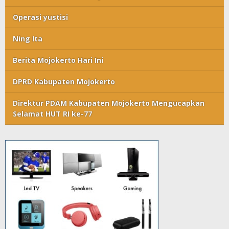
Operasi yustisi
Ning Ita
Berita Mojokerto Hari Ini
DPRD Kabupaten Mojokerto
Direktur PDAM Kabupaten Mojokerto Mengucapkan
Selamat HUT RI ke-77