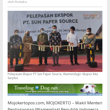
Redaksi
oleh
Redaksi
Ekspor
Kita
Surplus
Pelepasan Ekspor PT Sun Paper Source, Wamendagri: Ekspor Kita
Surplus
Mojokertopos.com, MOJOKERTO – Wakil Menteri
Perdagangan (Wamendag) Republik Indonesia