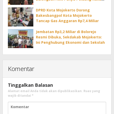
di PTN
DPRD Kota Mojokerto Dorong
Bakesbangpol Kota Mojokerto
Tancap Gas Anggaran Rp7,4 Miliar
Jembatan Rp3,2 Miliar di Bolorejo
Resmi Dibuka, Sekdakab Mojokerto:
Ini Penghubung Ekonomi dan Sekolah
Komentar
Tinggalkan Balasan
Alamat email Anda tidak akan dipublikasikan.
Ruas yang
wajib ditandai
*