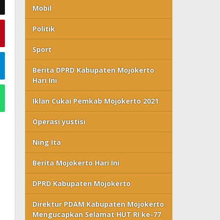
Mobil
Politik
Sport
Berita DPRD Kabupaten Mojokerto
Hari Ini
Iklan Cukai Pemkab Mojokerto 2021
Operasi yustisi
Ning Ita
Berita Mojokerto Hari Ini
DPRD Kabupaten Mojokerto
Direktur PDAM Kabupaten Mojokerto
Mengucapkan Selamat HUT RI ke-77