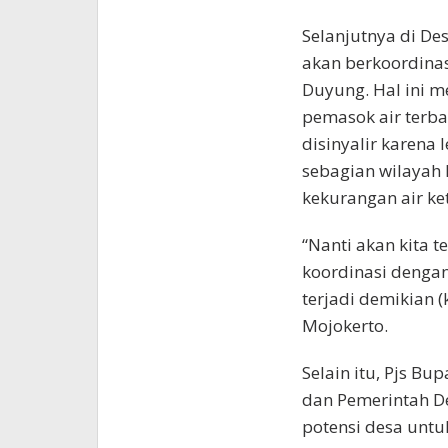
Selanjutnya di De
akan berkoordinas
Duyung. Hal ini 
pemasok air terba
disinyalir karena
sebagian wilayah
kekurangan air k
“Nanti akan kita t
koordinasi dengan
terjadi demikian (
Mojokerto.
Selain itu, Pjs B
dan Pemerintah D
potensi desa unt