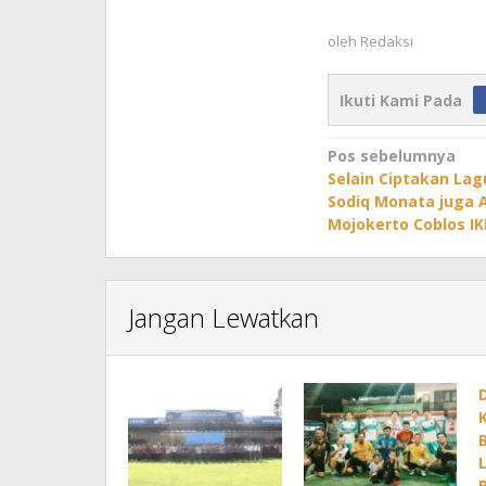
oleh
Redaksi
Ikuti Kami Pada
Navigasi
Pos sebelumnya
Selain Ciptakan Lag
pos
Sodiq Monata juga 
Mojokerto Coblos I
Jangan Lewatkan