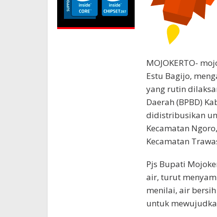
MOJOKERTO- mojok
Estu Bagijo, meng
yang rutin dilak
Daerah (BPBD) Kab
didistribusikan u
Kecamatan Ngoro, 
Kecamatan Trawas
Pjs Bupati Mojoke
air, turut menya
menilai, air bers
untuk mewujudkan