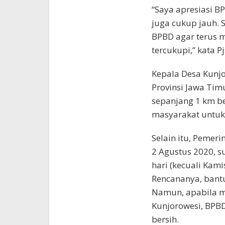
“Saya apresiasi B
juga cukup jauh. 
BPBD agar terus m
tercukupi,” kata P
Kepala Desa Kunj
Provinsi Jawa Tim
sepanjang 1 km b
masyarakat untuk
Selain itu, Pemer
2 Agustus 2020, s
hari (kecuali Kami
Rencananya, bant
Namun, apabila m
Kunjorowesi, BPB
bersih.