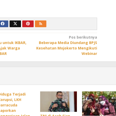
Pos berikutnya
u untuk IKBAR,
Beberapa Media Diundang BPJS
Ajak Warga
Kesehatan Mojokerto Mengikuti
KBAR
Webinar
Diduga Terjadi
Korupsi, LKH
Barracuda
Laporkan
Pengerjaan Jalan
TNI di Aceh Siap