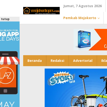
Lewati
Jumat, 7 Agustus 2026
ke
konten
Pemkab Mojokerto
tutup
Beranda
Redaksi
Advertorial
Ikl