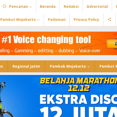
Pencarian
Beranda
Redaksi
Advertorial
Pemkot Mojokerto
Pedoman
Privacy Policy
an
Regional Jatim
Pemkab Mojokerto
Pemkot 