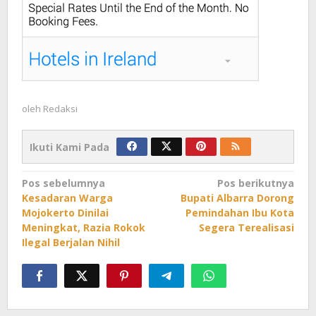
oleh
Redaksi
Ikuti Kami Pada
Navigasi
Pos sebelumnya
Pos berikutnya
Kesadaran Warga
Bupati Albarra Dorong
pos
Mojokerto Dinilai
Pemindahan Ibu Kota
Meningkat, Razia Rokok
Segera Terealisasi
Ilegal Berjalan Nihil