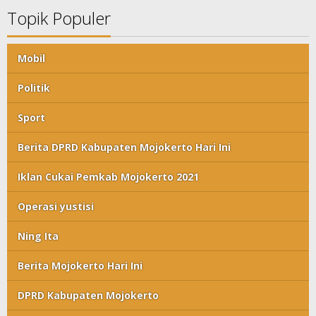
Topik Populer
Mobil
Politik
Sport
Berita DPRD Kabupaten Mojokerto Hari Ini
Iklan Cukai Pemkab Mojokerto 2021
Operasi yustisi
Ning Ita
Berita Mojokerto Hari Ini
DPRD Kabupaten Mojokerto