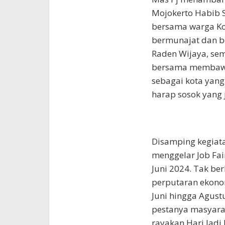
Mojokerto Habib S
bersama warga Ko
bermunajat dan b
Raden Wijaya, sem
bersama membawa
sebagai kota yang
harap sosok yang 
Disamping kegiata
menggelar Job Fai
Juni 2024.
Tak ber
perputaran ekonom
Juni hingga Agust
pestanya masyarak
rayakan Hari Jadi