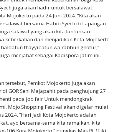
yech juga akan hadir untuk bersalawat
ta Mojokerto pada 24 Juni 2024.
“Kita akan
ersalawat bersama Habib Syech di Lapangan
oga salawat yang akan kita lantunkan
 keberkahan dan menjadikan Kota Mojokerto
 baldatun thayyibatun wa rabbun ghofur,”
juga menjabat sebagai Kadispora Jatim ini.
n tersebut, Pemkot Mojokerto juga akan
r di GOR Seni Majapahit pada penghujung 27
henti pada job fair Untuk mendongkrak
i, Mojo Shopping Festival akan digelar mulai
us 2024.
“Hari Jadi Kota Mojokerto adalah
at. ayo bersama-sama kita ramaikan, kita
 ke-106 Kota Mojokerto,” pungkas
Mas Pj. (Tik)