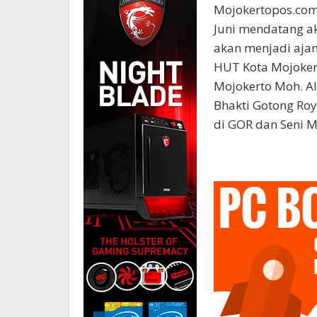
Mojokertopos.com 
Juni mendatang a
akan menjadi ajan
HUT Kota Mojokert
Mojokerto Moh. Al
Bhakti Gotong Ro
di GOR dan Seni Ma