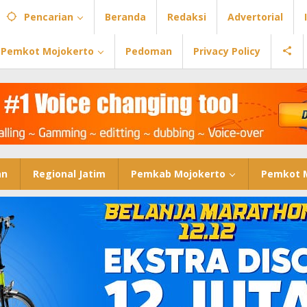
Pencarian
Beranda
Redaksi
Advertorial
Pemkot Mojokerto
Pedoman
Privacy Policy
an
Regional Jatim
Pemkab Mojokerto
Pemkot 