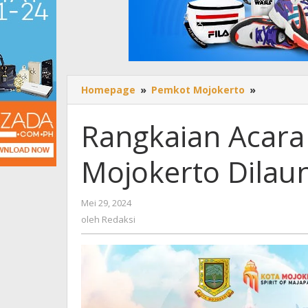
Homepage
»
Pemkot Mojokerto
»
Rangkaia
Acara
HUT
Rangkaian Acara
Ke
106
Mojokerto Dilaun
Kota
Mojokert
Dilaunchi
Mei 29, 2024
oleh
Pj
Redaksi
oleh
Redaksi
Waki
Kota