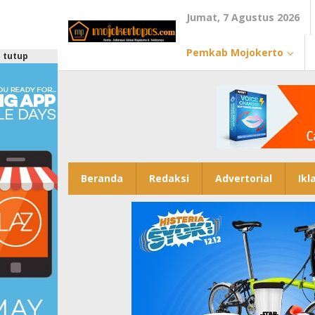
Lewati
Jumat, 7 Agustus 2026
ke
konten
Pemkab Mojokerto
tutup
Beranda
Redaksi
Advertorial
Ikl