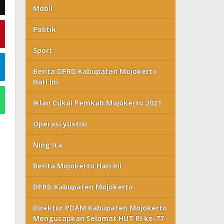
Mobil
Politik
Sport
Berita DPRD Kabupaten Mojokerto
Hari Ini
Iklan Cukai Pemkab Mojokerto 2021
Operasi yustisi
Ning Ita
Berita Mojokerto Hari Ini
DPRD Kabupaten Mojokerto
Direktur PDAM Kabupaten Mojokerto
Mengucapkan Selamat HUT RI ke-77