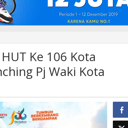
n
 HUT Ke 106 Kota
ching Pj Waki Kota
o
ng