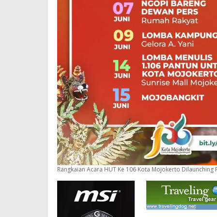
Rangkaian Acara HUT Ke 106 Kota Mojokerto Dilaunching P