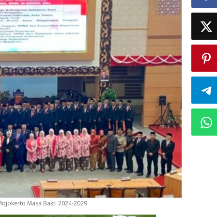
Mojokerto Masa Bakti 2024-2029