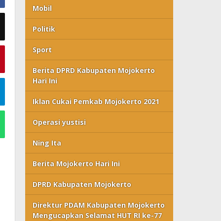
Mobil
Politik
Sport
Berita DPRD Kabupaten Mojokerto
Hari Ini
Iklan Cukai Pemkab Mojokerto 2021
Operasi yustisi
Ning Ita
Berita Mojokerto Hari Ini
DPRD Kabupaten Mojokerto
Direktur PDAM Kabupaten Mojokerto
Mengucapkan Selamat HUT RI ke-77