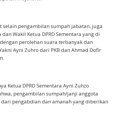
ut selain pengambilan sumpah jabatan,
juga
 dan Wakil Ketua DPRD Sementara yang di
 dengan perolehan suara terbanyak dan
Yakni Ayni Zuhro dari PKB dan Ahmad Dofir
m.
a Ketua DPRD Sementara Ayni Zuhzo
hwa, pengambilan sumpah/janji anggota
 dari pengabdian dan amanah yang diberikan