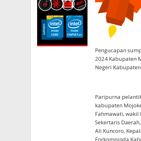
Pengucapan sumpah
2024 Kabupaten Mo
Negeri Kabupaten
Paripurna pelant
kabupaten Mojoker
Fahmawati, wakil
Sekertaris Daerah
Ali Kuncoro, Kepa
Forkompinda Kabu