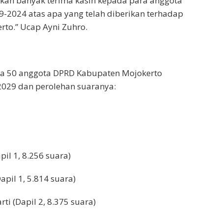
an banyak terima kasih kepada para anggota
-2024 atas apa yang telah diberikan terhadap
to.” Ucap Ayni Zuhro.
a 50 anggota DPRD Kabupaten Mojokerto
2029 dan perolehan suaranya:
pil 1, 8.256 suara)
apil 1, 5.814 suara)
rti (Dapil 2, 8.375 suara)