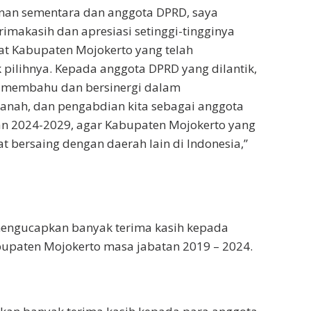
nan sementara dan anggota DPRD, saya
makasih dan apresiasi setinggi-tingginya
t Kabupaten Mojokerto yang telah
ilihnya. Kepada anggota DPRD yang dilantik,
u membahu dan bersinergi dalam
nah, dan pengabdian kita sebagai anggota
n 2024-2029, agar Kabupaten Mojokerto yang
apat bersaing dengan daerah lain di Indonesia,”
mengucapkan banyak terima kasih kepada
upaten Mojokerto masa jabatan 2019 – 2024.