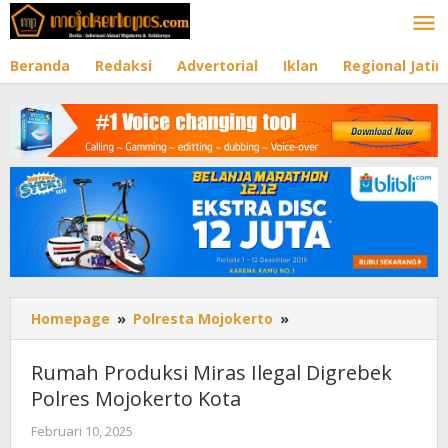
Lewati
ke
konten
Beranda
Redaksi
Advertorial
Iklan
Regional Jati
Homepage
»
Polresta Mojokerto
»
Rumah
Produksi
Miras
Rumah Produksi Miras Ilegal Digrebek
Ilegal
Polres Mojokerto Kota
Digrebek
Polres
Februari 10, 2025
oleh
Mojokerto