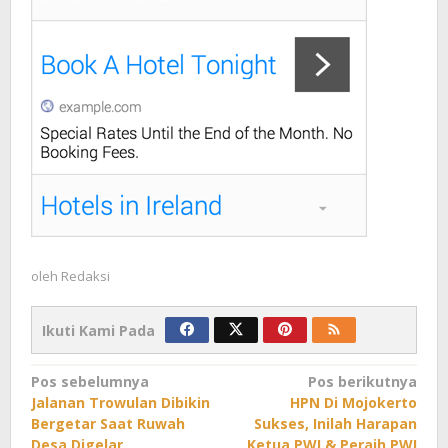
oleh
Redaksi
Ikuti Kami Pada
Navigasi
Pos sebelumnya
Pos berikutnya
Jalanan Trowulan Dibikin
HPN Di Mojokerto
pos
Bergetar Saat Ruwah
Sukses, Inilah Harapan
Desa Digelar
Ketua PWI & Peraih PWI