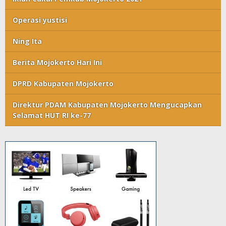
Operasi yustisi
Ning Ita
Berita Mojokerto Hari Ini
DPRD Kabupaten Mojokerto
Direktur PDAM Kabupaten Mojokerto Mengucapkan
Selamat HUT RI ke-77