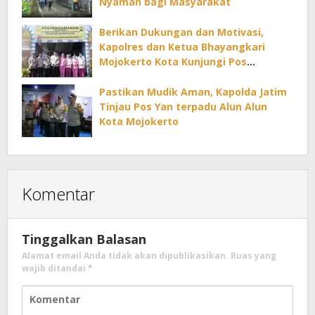
Nyaman bagi Masyarakat
Berikan Dukungan dan Motivasi,
Kapolres dan Ketua Bhayangkari
Mojokerto Kota Kunjungi Pos
Pelayanan Mudik Lebaran
Pastikan Mudik Aman, Kapolda Jatim
Tinjau Pos Yan terpadu Alun Alun
Kota Mojokerto
Komentar
Tinggalkan Balasan
Alamat email Anda tidak akan dipublikasikan.
Ruas yang
wajib ditandai
*