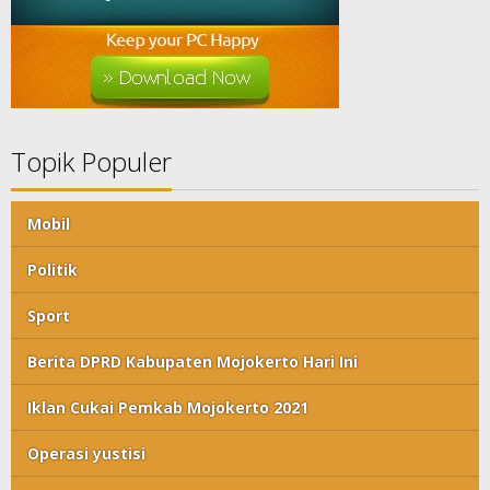
Topik Populer
Mobil
Politik
Sport
Berita DPRD Kabupaten Mojokerto Hari Ini
Iklan Cukai Pemkab Mojokerto 2021
Operasi yustisi