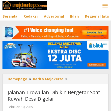
Lewati
ke
konten
Beranda
Redaksi
Advertorial
Iklan
Regional Jati
Homepage
»
Berita Mojokerto
»
Jalanan
Trowulan
Dibikin
Jalanan Trowulan Dibikin Bergetar Saat
Bergetar
Ruwah Desa Digelar
Saat
Ruwah
Februari 10, 2025
oleh
Desa