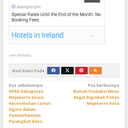
oleh
Redaksi
Ikuti Kami Pada
Navigasi
Pos sebelumnya
Pos berikutnya
DPRD Kabupaten
Rumah Produksi Miras
pos
Mojokerto Soroti
Ilegal Digrebek Polres
Kecerobohan Camat
Mojokerto Kota
Ngoro dalam
Pemberhentian
Perangkat Desa