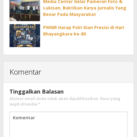
Media Center Gelar Pameran Foto &
Lukisan, Buktikan Karya Jurnalis Yang
Benar Pada Masyarakat
PWMR Harap Polri Kian Presisi di Hari
Bhayangkara ke-80
Komentar
Tinggalkan Balasan
Alamat email Anda tidak akan dipublikasikan.
Ruas yang
wajib ditandai
*