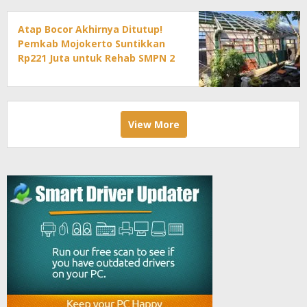
Atap Bocor Akhirnya Ditutup!
Pemkab Mojokerto Suntikkan
Rp221 Juta untuk Rehab SMPN 2
Mojoanyar
View More