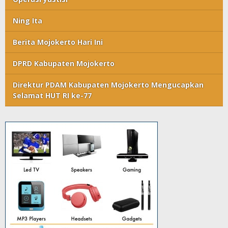
Ning Ita
Berita Mojokerto Hari Ini
DPRD Kabupaten Mojokerto
Direktur PDAM Kabupaten Mojokerto Mengucapkan
Selamat HUT RI ke-77