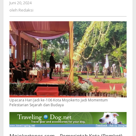
Juni 20, 2024
oleh
Jadi
Redaksi
oleh
Redaksi
Momentum
Pelestarian
Sejarah
dan
Budaya
Upacara Hari Jadi ke-106 Kota Mojokerto Jadi Momentum
Pelestarian Sejarah dan Budaya
Mojokertopos.com – Pemerintah Kota (Pemkot)