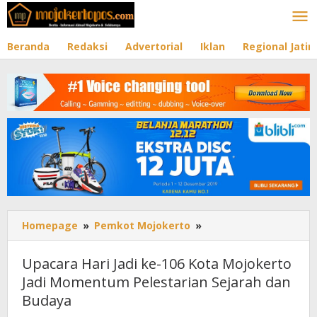
Lewati
ke
konten
Beranda
Redaksi
Advertorial
Iklan
Regional Jati
Homepage
»
Pemkot Mojokerto
»
Upacara
Hari
Jadi
Upacara Hari Jadi ke-106 Kota Mojokerto
ke-
Jadi Momentum Pelestarian Sejarah dan
106
Budaya
Kota
Mojokerto