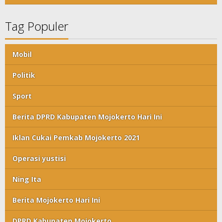
Tag Populer
Mobil
Politik
Sport
Berita DPRD Kabupaten Mojokerto Hari Ini
Iklan Cukai Pemkab Mojokerto 2021
Operasi yustisi
Ning Ita
Berita Mojokerto Hari Ini
DPRD Kabupaten Mojokerto