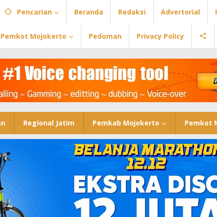
Pencarian
Beranda
Redaksi
Advertorial
Pemkot Mojokerto
Pedoman
Privacy Policy
an
Regional Jatim
Pemkab Mojokerto
Pemkot 