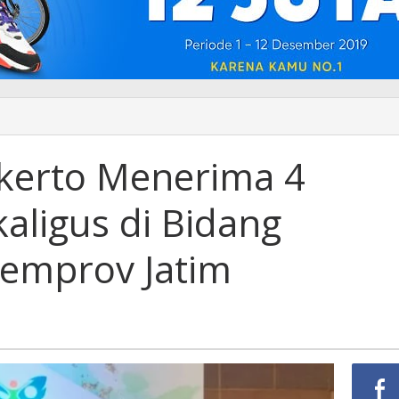
n
o
a
kerto Menerima 4
gaan
aligus di Bidang
Pemprov Jatim
n