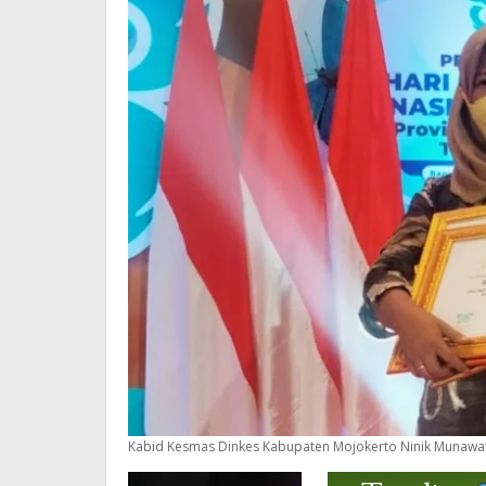
Kabid Kesmas Dinkes Kabupaten Mojokerto Ninik Munawa