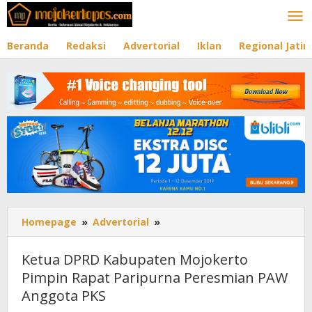
Lewati
ke
konten
Beranda
Redaksi
Advertorial
Iklan
Regional Jati
Homepage
»
Advertorial
»
Ketua
DPRD
Kabupaten
Ketua DPRD Kabupaten Mojokerto
Mojokerto
Pimpin Rapat Paripurna Peresmian PAW
Pimpin
Anggota PKS
Rapat
Paripurna