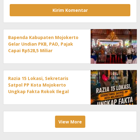
Bapenda Kabupaten Mojokerto
Gelar Undian PKB, PAD, Pajak
Capai Rp528,5 Miliar
Razia 15 Lokasi, Sekretaris
Satpol PP Kota Mojokerto
Ungkap Fakta Rokok Ilegal
View More