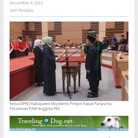
Desember 4, 2023
oleh
Peresmian
Redaksi
oleh
Redaksi
PAW
Anggota
PKS
Ketua DPRD Kabupaten Mojokerto Pimpin Rapat Paripurna
Peresmian PAW Anggota PKS