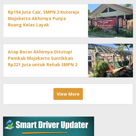
Rp194 Juta Cair, SMPN 2 Kutorejo
Mojokerto Akhirnya Punya
Ruang Kelas Layak
Atap Bocor Akhirnya Ditutup!
Pemkab Mojokerto Suntikkan
Rp221 Juta untuk Rehab SMPN 2
Mojoanyar
View More