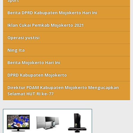
Sport
Berita DPRD Kabupaten Mojokerto Hari Ini
Iklan Cukai Pemkab Mojokerto 2021
Operasi yustisi
Ning Ita
Berita Mojokerto Hari Ini
DPRD Kabupaten Mojokerto
Direktur PDAM Kabupaten Mojokerto Mengucapkan
Selamat HUT RI ke-77