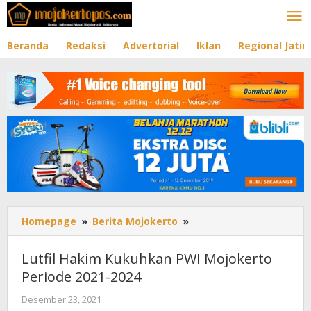
Lewati
ke
konten
Beranda
Redaksi
Advertorial
Iklan
Regional Jati
Homepage
»
Berita Mojokerto
»
Lutfil
Hakim
Kukuhkan
Lutfil Hakim Kukuhkan PWI Mojokerto
PWI
Periode 2021-2024
Mojokerto
Periode
Desember 23, 2021
oleh
2021-