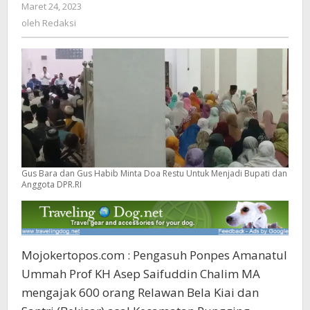
Maret 24, 2023
oleh
Restu
Redaksi
oleh
Redaksi
Untuk
Menjadi
Bupati
dan
Anggota
DPR.RI
Gus Bara dan Gus Habib Minta Doa Restu Untuk Menjadi Bupati dan
Anggota DPR.RI
Mojokertopos.com : Pengasuh Ponpes Amanatul
Ummah Prof KH Asep Saifuddin Chalim MA
mengajak 600 orang Relawan Bela Kiai dan