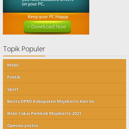
Topik Populer
Mobil
Politik
Sport
Berita DPRD Kabupaten Mojokerto Hari Ini
Iklan Cukai Pemkab Mojokerto 2021
Operasi yustisi