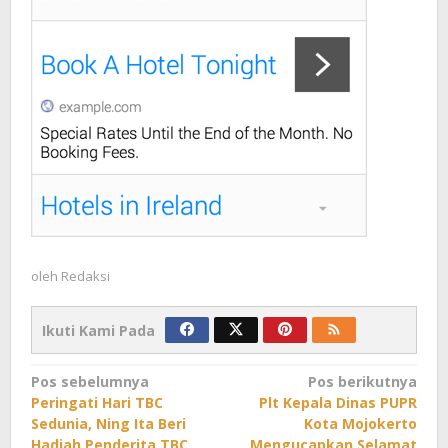
oleh
Redaksi
Ikuti Kami Pada
Navigasi
Pos sebelumnya
Pos berikutnya
Peringati Hari TBC
Plt Kepala Dinas PUPR
pos
Sedunia, Ning Ita Beri
Kota Mojokerto
Hadiah Penderita TBC
Mengucapkan Selamat