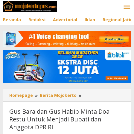
Lewati
ke
konten
Beranda
Redaksi
Advertorial
Iklan
Regional Jati
Homepage
»
Berita Mojokerto
»
Gus
Bara
dan
Gus Bara dan Gus Habib Minta Doa
Gus
Restu Untuk Menjadi Bupati dan
Habib
Anggota DPR.RI
Minta
Doa