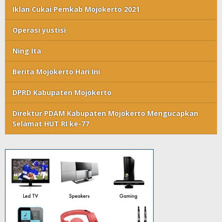
Iklan Cukai Pemkab Mojokerto 2021
Operasi yustisi
Ning Ita
Berita Mojokerto Hari Ini
DPRD Kabupaten Mojokerto
Direktur PDAM Kabupaten Mojokerto Mengucapkan
Selamat HUT RI ke-77