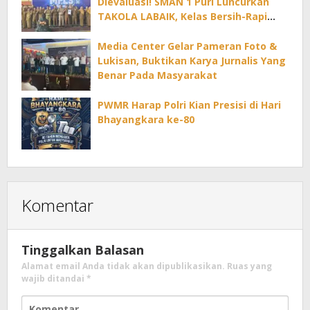
Dievaluasi! SMAN 1 Puri Luncurkan
TAKOLA LABAIK, Kelas Bersih-Rapi
Dapat Reward Tiap Bulan
Media Center Gelar Pameran Foto &
Lukisan, Buktikan Karya Jurnalis Yang
Benar Pada Masyarakat
PWMR Harap Polri Kian Presisi di Hari
Bhayangkara ke-80
Komentar
Tinggalkan Balasan
Alamat email Anda tidak akan dipublikasikan.
Ruas yang
wajib ditandai
*