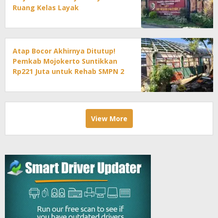
Ruang Kelas Layak
Atap Bocor Akhirnya Ditutup!
Pemkab Mojokerto Suntikkan
Rp221 Juta untuk Rehab SMPN 2
Mojoanyar
View More