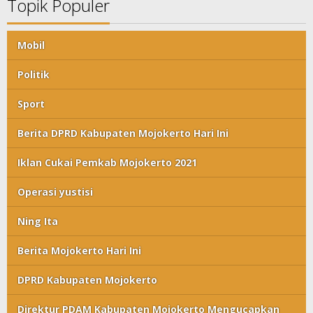
Topik Populer
Mobil
Politik
Sport
Berita DPRD Kabupaten Mojokerto Hari Ini
Iklan Cukai Pemkab Mojokerto 2021
Operasi yustisi
Ning Ita
Berita Mojokerto Hari Ini
DPRD Kabupaten Mojokerto
Direktur PDAM Kabupaten Mojokerto Mengucapkan