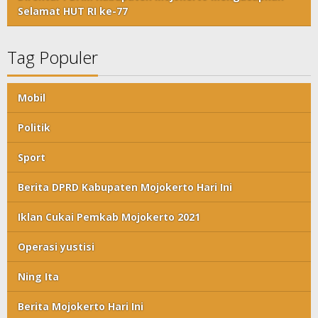
Selamat HUT RI ke-77
Tag Populer
Mobil
Politik
Sport
Berita DPRD Kabupaten Mojokerto Hari Ini
Iklan Cukai Pemkab Mojokerto 2021
Operasi yustisi
Ning Ita
Berita Mojokerto Hari Ini