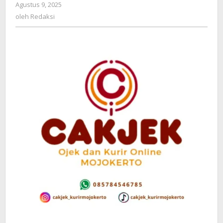
Agustus 9, 2025
oleh
Mojokerto
Redaksi
oleh
Redaksi
Berbasis
WA,
Kini
Manfaatnya
Dirasakan
UMKM
&
Wisatawan