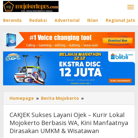
Lewati
ke
konten
Beranda
Redaksi
Advertorial
Iklan
Regional Jati
Homepage
»
Berita Mojokerto
»
CAKJEK
Sukses
Layani
CAKJEK Sukses Layani Ojek – Kurir Lokal
Ojek
Mojokerto Berbasis WA, Kini Manfaatnya
-
Dirasakan UMKM & Wisatawan
Kurir
Lokal