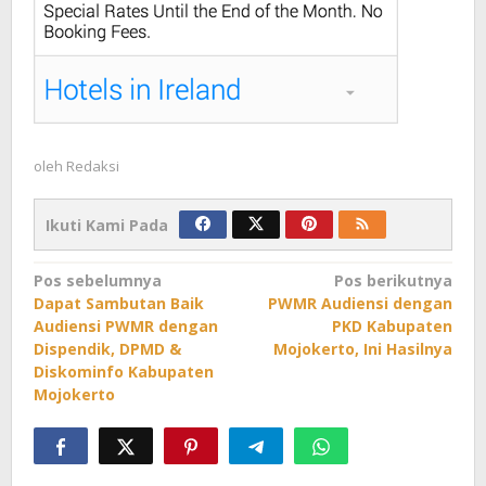
oleh
Redaksi
Ikuti Kami Pada
Navigasi
Pos sebelumnya
Pos berikutnya
Dapat Sambutan Baik
PWMR Audiensi dengan
pos
Audiensi PWMR dengan
PKD Kabupaten
Dispendik, DPMD &
Mojokerto, Ini Hasilnya
Diskominfo Kabupaten
Mojokerto