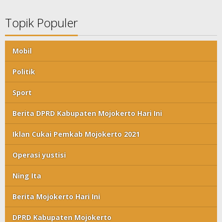
Topik Populer
Mobil
Politik
Sport
Berita DPRD Kabupaten Mojokerto Hari Ini
Iklan Cukai Pemkab Mojokerto 2021
Operasi yustisi
Ning Ita
Berita Mojokerto Hari Ini
DPRD Kabupaten Mojokerto