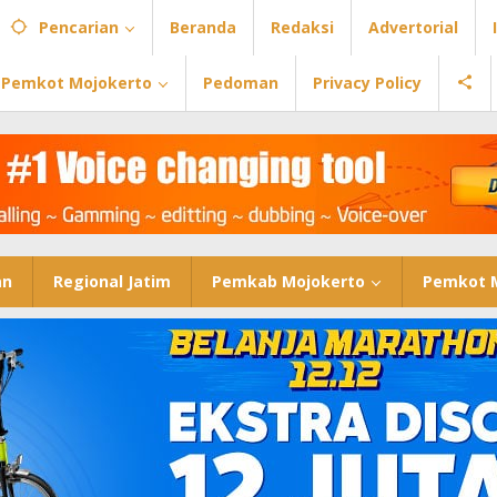
Pencarian
Beranda
Redaksi
Advertorial
Pemkot Mojokerto
Pedoman
Privacy Policy
an
Regional Jatim
Pemkab Mojokerto
Pemkot 