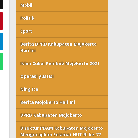
Mobil
Politik
Sport
Berita DPRD Kabupaten Mojokerto
Hari Ini
Iklan Cukai Pemkab Mojokerto 2021
Operasi yustisi
Ning Ita
Berita Mojokerto Hari Ini
DPRD Kabupaten Mojokerto
Direktur PDAM Kabupaten Mojokerto
Mengucapkan Selamat HUT RI ke-77