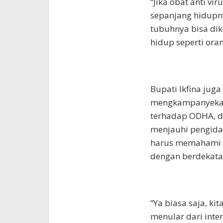
“Jika obat anti vi
sepanjang hidupn
tubuhnya bisa dik
hidup seperti oran
Bupati Ikfina jug
mengkampanyekan ‘
terhadap ODHA, di
menjauhi pengida
harus memahami b
dengan berdekatan
“Ya biasa saja, ki
menular dari inter