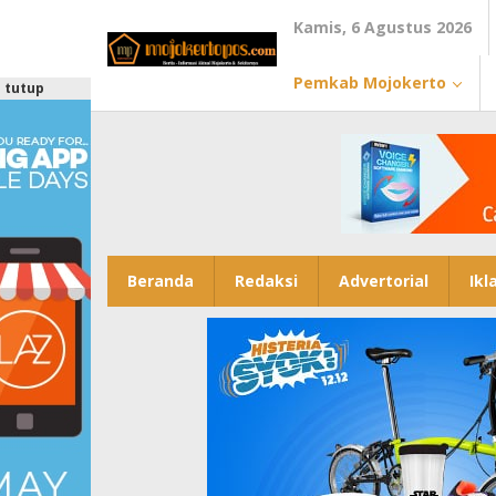
Lewati
Kamis, 6 Agustus 2026
ke
konten
Pemkab Mojokerto
tutup
Beranda
Redaksi
Advertorial
Ikl