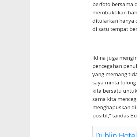
berfoto bersama d
membuktikan bahw
ditularkan hanya
di satu tempat be
Ikfina juga mengi
pencegahan penula
yang memang tidak
saya minta tolon
kita bersatu untu
sama kita menceg
menghapuskan dis
positif,” tandas Bup