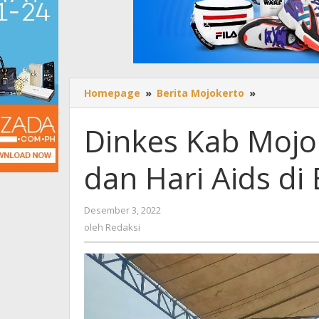
Homepage
»
Berita Mojokerto
»
Dinkes
Kab
Mojokerto
Dinkes Kab Mojo
Peringati
HKN
dan Hari Aids di
dan
Hari
Aids
Desember 3, 2022
oleh
di
Redaksi
oleh
Redaksi
Bukit
Bunga
Mojorejo