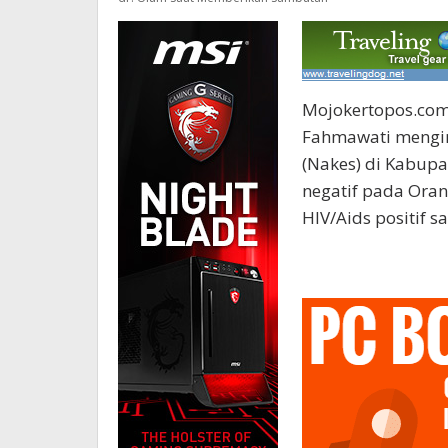
Mojokertopos.com,
Fahmawati mengin
(Nakes) di Kabup
negatif pada Ora
HIV/Aids positif s